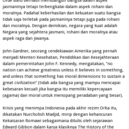
Orde Baru berhasil membangun bangsa dalam aspek
jasmaninya tetapi terbengkalai dalam aspek rohani dan
moralnya. Padahal keberhasilan dan kekuatan suatu bangsa
tidak saja terletak pada jasmaninya tetapi juga pada rohani
dan moralnya. Dengan demikian, negara yang kuat adalah
Negara yang sejahtera jasmani, rohani dan moralnya atau
aspek raga dan jiwanya.
John Gardner, seorang cendekiawan Amerika yang pernah
menjadi Menteri Kesehatan, Pendidikan dan Kesejahteraan
dalam pemerintahan John F. Kennedy, mengatakan, “no
nation can achieve greatness unless it believes in something,
and unless that something has moral dimensions to sustain a
great civilization” (tidak ada bangsa yang mampu mencapai
kebesaran kecuali jika bangsa itu memiliki kepercayaan
(agama) dan moral untuk menopang peradaban yang besar).
Krisis yang menimpa Indonesia pada akhir rezim Orba itu,
dikatakan Nurcholish Madjid, mirip dengan kehancuran
Kekaisaran Romawi sebagaimana ditulis oleh sejarawan
Edward Gibbon dalam karya klasiknya The History of the