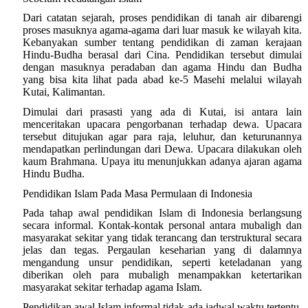
Dari catatan sejarah, proses pendidikan di tanah air dibarengi
proses masuknya agama-agama dari luar masuk ke wilayah kita.
Kebanyakan sumber tentang pendidikan di zaman kerajaan
Hindu-Budha berasal dari Cina. Pendidikan tersebut dimulai
dengan masuknya peradaban dan agama Hindu dan Budha
yang bisa kita lihat pada abad ke-5 Masehi melalui wilayah
Kutai, Kalimantan.
Dimulai dari prasasti yang ada di Kutai, isi antara lain
menceritakan upacara pengorbanan terhadap dewa. Upacara
tersebut ditujukan agar para raja, leluhur, dan keturunannya
mendapatkan perlindungan dari Dewa. Upacara dilakukan oleh
kaum Brahmana. Upaya itu menunjukkan adanya ajaran agama
Hindu Budha.
Pendidikan Islam Pada Masa Permulaan di Indonesia
Pada tahap awal pendidikan Islam di Indonesia berlangsung
secara informal. Kontak-kontak personal antara mubaligh dan
masyarakat sekitar yang tidak terancang dan terstruktural secara
jelas dan tegas. Pergaulan keseharian yang di dalamnya
mengandung unsur pendidikan, seperti keteladanan yang
diberikan oleh para mubaligh menampakkan ketertarikan
masyarakat sekitar terhadap agama Islam.
Pendidikan awal Islam informal tidak ada jadwal waktu tertentu,