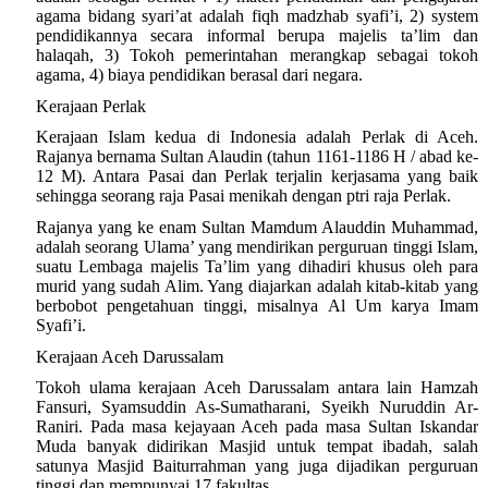
agama bidang syari’at adalah fiqh madzhab syafi’i, 2) system
pendidikannya secara informal berupa majelis ta’lim dan
halaqah, 3) Tokoh pemerintahan merangkap sebagai tokoh
agama, 4) biaya pendidikan berasal dari negara.
Kerajaan Perlak
Kerajaan Islam kedua di Indonesia adalah Perlak di Aceh.
Rajanya bernama Sultan Alaudin (tahun 1161-1186 H / abad ke-
12 M). Antara Pasai dan Perlak terjalin kerjasama yang baik
sehingga seorang raja Pasai menikah dengan ptri raja Perlak.
Rajanya yang ke enam Sultan Mamdum Alauddin Muhammad,
adalah seorang Ulama’ yang mendirikan perguruan tinggi Islam,
suatu Lembaga majelis Ta’lim yang dihadiri khusus oleh para
murid yang sudah Alim. Yang diajarkan adalah kitab-kitab yang
berbobot pengetahuan tinggi, misalnya Al Um karya Imam
Syafi’i.
Kerajaan Aceh Darussalam
Tokoh ulama kerajaan Aceh Darussalam antara lain Hamzah
Fansuri, Syamsuddin As-Sumatharani, Syeikh Nuruddin Ar-
Raniri. Pada masa kejayaan Aceh pada masa Sultan Iskandar
Muda banyak didirikan Masjid untuk tempat ibadah, salah
satunya Masjid Baiturrahman yang juga dijadikan perguruan
tinggi dan mempunyai 17 fakultas.