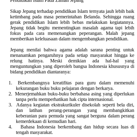
Pendidikan Islam Pada Zaman Jepang
Sikap Jepang terhadap pendidikan Islam ternyata jauh lebih baik
ketimbang pada masa pemerintahan Belanda. Sehingga ruang
gerak pendidikan Islam lebih bebas melakukan kegiatannya.
Jepang tidak begitu mementingkan masalah agama tapi lebih
fokus pada cara memenangkan peperangan. Malah jepang
memberikan keleluasaan dalam mengembangkan pendidikan.
Jepang menilai bahwa agama adalah sarana penting untuk
menanamkan pengaruhnya pada setiap masyarakat hingga ke
relung hatinya. Meski demikian ada hal-hal yang
menguntungkan yang diperoleh bangsa Indonesia khususnya di
bidang pendidikan diantaranya:
1.
Berkembangnya kreatifitas para guru dalam memenuhi
kekurangan buku buku pelajaran dengan berkarya.
2.
Menerjemahkan buku-buku berbahasa asing yang diperlukan
tanpa perlu memperhatikan hak cipta internasional.
3.
Adanya kegiatan ekstrakurikuler disekolah seperti bela diri,
dan latihan perang-perangan yang membangkitkan
keberanian para pemuda yang sangat berguna dalam perang
kemerdekaan di kemudian hari.
4.
Bahasa Indonesia berkembang dan hidup secara luas di
tengah masyarakat.