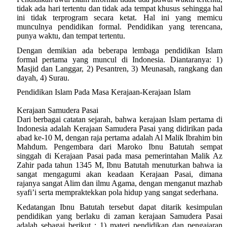
tidak ada hari tertentu dan tidak ada tempat khusus sehingga hal
ini tidak terprogram secara ketat. Hal ini yang memicu
munculnya pendidikan formal. Pendidikan yang terencana,
punya waktu, dan tempat tertentu.
Dengan demikian ada beberapa lembaga pendidikan Islam
formal pertama yang muncul di Indonesia. Diantaranya: 1)
Masjid dan Langgar, 2) Pesantren, 3) Meunasah, rangkang dan
dayah, 4) Surau.
Pendidikan Islam Pada Masa Kerajaan-Kerajaan Islam
Kerajaan Samudera Pasai
Dari berbagai catatan sejarah, bahwa kerajaan Islam pertama di
Indonesia adalah Kerajaan Samudera Pasai yang didirikan pada
abad ke-10 M, dengan raja pertama adalah Al Malik Ibrahim bin
Mahdum. Pengembara dari Maroko Ibnu Batutah sempat
singgah di Kerajaan Pasai pada masa pemerintahan Malik Az
Zahir pada tahun 1345 M, Ibnu Batutah menuturkan bahwa ia
sangat mengagumi akan keadaan Kerajaan Pasai, dimana
rajanya sangat Alim dan ilmu Agama, dengan menganut mazhab
syafi’i serta mempraktekkan pola hidup yang sangat sederhana.
Kedatangan Ibnu Batutah tersebut dapat ditarik kesimpulan
pendidikan yang berlaku di zaman kerajaan Samudera Pasai
adalah sebagai berikut : 1) materi pendidikan dan pengajaran