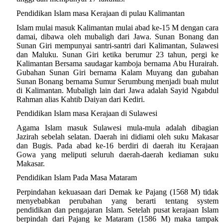
Pendidikan Islam masa Kerajaan di pulau Kalimantan
Islam mulai masuk Kalimantan mulai abad ke-15 M dengan cara
damai, dibawa oleh mubaligh dari Jawa. Sunan Bonang dan
Sunan Giri mempunyai santri-santri dari Kalimantan, Sulawesi
dan Maluku. Sunan Giri ketika berumur 23 tahun, pergi ke
Kalimantan Bersama saudagar kamboja bernama Abu Hurairah.
Gubahan Sunan Giri bernama Kalam Muyang dan gubahan
Sunan Bonang bernama Sumur Serumbung menjadi buah mulut
di Kalimantan. Mubaligh lain dari Jawa adalah Sayid Ngabdul
Rahman alias Kahtib Daiyan dari Kediri.
Pendidikan Islam masa Kerajaan di Sulawesi
Agama Islam masuk Sulawesi mula-mula adalah dibagian
Jazirah sebelah selatan. Daerah ini didiami oleh suku Makasar
dan Bugis. Pada abad ke-16 berdiri di daerah itu Kerajaan
Gowa yang meliputi seluruh daerah-daerah kediaman suku
Makasar.
Pendidikan Islam Pada Masa Mataram
Perpindahan kekuasaan dari Demak ke Pajang (1568 M) tidak
menyebabkan perubahan yang berarti tentang system
pendidikan dan pengajaran Islam. Setelah pusat kerajaan Islam
berpindah dari Pajang ke Mataram (1586 M) maka tampak