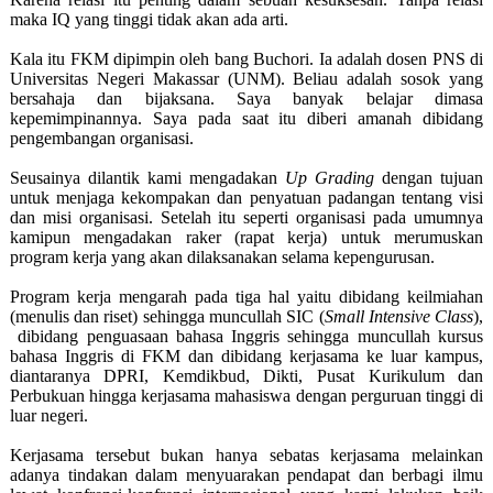
maka IQ yang tinggi tidak akan ada arti.
Kala itu FKM dipimpin oleh bang Buchori. Ia adalah dosen PNS di
Universitas Negeri Makassar (UNM). Beliau adalah sosok yang
bersahaja dan bijaksana. Saya banyak belajar dimasa
kepemimpinannya. Saya pada saat itu diberi amanah dibidang
pengembangan organisasi.
Seusainya dilantik kami mengadakan
Up Grading
dengan tujuan
untuk menjaga kekompakan dan penyatuan padangan tentang visi
dan misi organisasi. Setelah itu seperti organisasi pada umumnya
kamipun mengadakan raker (rapat kerja) untuk merumuskan
program kerja yang akan dilaksanakan selama kepengurusan.
Program kerja mengarah pada tiga hal yaitu dibidang keilmiahan
(menulis dan riset) sehingga muncullah SIC (
Small Intensive Class
),
dibidang penguasaan bahasa Inggris sehingga muncullah kursus
bahasa Inggris di FKM dan dibidang kerjasama ke luar kampus,
diantaranya DPRI, Kemdikbud, Dikti, Pusat Kurikulum dan
Perbukuan hingga kerjasama mahasiswa dengan perguruan tinggi di
luar negeri.
Kerjasama tersebut bukan hanya sebatas kerjasama melainkan
adanya tindakan dalam menyuarakan pendapat dan berbagi ilmu