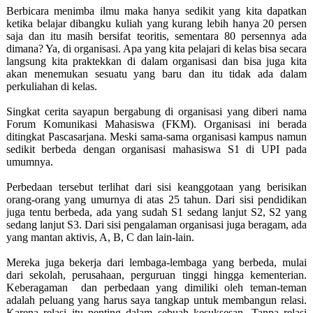
Berbicara menimba ilmu maka hanya sedikit yang kita dapatkan
ketika belajar dibangku kuliah yang kurang lebih hanya 20 persen
saja dan itu masih bersifat teoritis, sementara 80 persennya ada
dimana? Ya, di organisasi. Apa yang kita pelajari di kelas bisa secara
langsung kita praktekkan di dalam organisasi dan bisa juga kita
akan menemukan sesuatu yang baru dan itu tidak ada dalam
perkuliahan di kelas.
Singkat cerita sayapun bergabung di organisasi yang diberi nama
Forum Komunikasi Mahasiswa (FKM). Organisasi ini berada
ditingkat Pascasarjana. Meski sama-sama organisasi kampus namun
sedikit berbeda dengan organisasi mahasiswa S1 di UPI pada
umumnya.
Perbedaan tersebut terlihat dari sisi keanggotaan yang berisikan
orang-orang yang umurnya di atas 25 tahun. Dari sisi pendidikan
juga tentu berbeda, ada yang sudah S1 sedang lanjut S2, S2 yang
sedang lanjut S3. Dari sisi pengalaman organisasi juga beragam, ada
yang mantan aktivis, A, B, C dan lain-lain.
Mereka juga bekerja dari lembaga-lembaga yang berbeda, mulai
dari sekolah, perusahaan, perguruan tinggi hingga kementerian.
Keberagaman dan perbedaan yang dimiliki oleh teman-teman
adalah peluang yang harus saya tangkap untuk membangun relasi.
Karena relasi itu penting dalam sebuah kesuksesan. Tanpa relasi