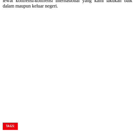
lewat konfrensi-konfrensi internasional yang kami lakukan baik
dalam maupun keluar negeri.
TAGS: