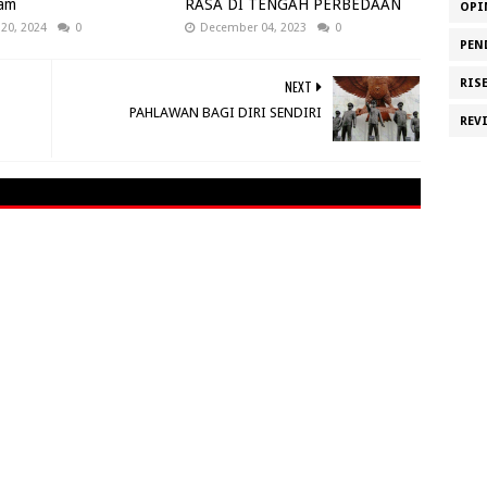
lam
RASA DI TENGAH PERBEDAAN
OPI
 20, 2024
0
December 04, 2023
0
PEN
RIS
NEXT
PAHLAWAN BAGI DIRI SENDIRI
REV