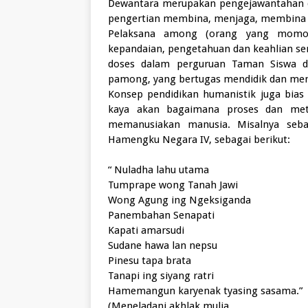
Dewantara merupakan pengejawantahan 
pengertian membina, menjaga, membina d
Pelaksana among (orang yang momon
kepandaian, pengetahuan dan keahlian se
doses dalam perguruan Taman Siswa d
pamong, yang bertugas mendidik dan meng
Konsep pendidikan humanistik juga bias
kaya akan bagaimana proses dan meto
memanusiakan manusia. Misalnya seba
Hamengku Negara IV, sebagai berikut:
“ Nuladha lahu utama
Tumprape wong Tanah Jawi
Wong Agung ing Ngeksiganda
Panembahan Senapati
Kapati amarsudi
Sudane hawa lan nepsu
Pinesu tapa brata
Tanapi ing siyang ratri
Hamemangun karyenak tyasing sasama.”
(Meneladani akhlak mulia