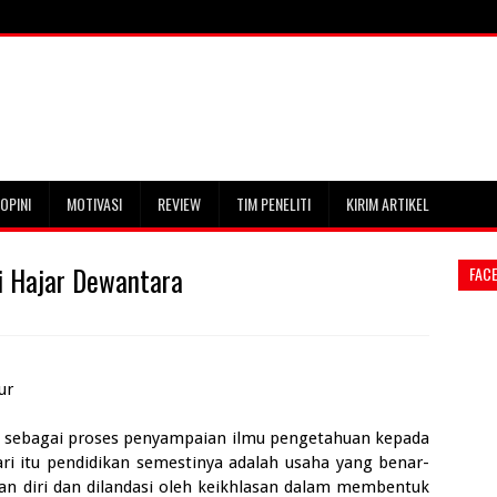
OPINI
MOTIVASI
REVIEW
TIM PENELITI
KIRIM ARTIKEL
i Hajar Dewantara
FAC
ur
kan sebagai proses penyampaian ilmu pengetahuan kepada
ari itu pendidikan semestinya adalah usaha yang benar-
an diri dan dilandasi oleh keikhlasan dalam membentuk