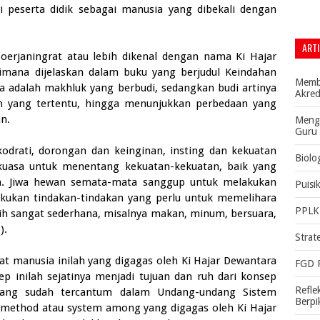
i peserta didik sebagai manusia yang dibekali dengan
ARTI
erjaningrat atau lebih dikenal dengan nama Ki Hajar
ana dijelaskan dalam buku yang berjudul Keindahan
Memba
ia adalah makhluk yang berbudi, sedangkan budi artinya
Akred
an yang tertentu, hingga menunjukkan perbedaan yang
n.
Menga
Guru 
kodrati, dorongan dan keinginan, insting dan kekuatan
Biolo
rkuasa untuk menentang kekuatan-kekuatan, baik yang
nya. Jiwa hewan semata-mata sanggup untuk melakukan
Puisi
akukan tindakan-tindakan yang perlu untuk memelihara
PPLK 
h sangat sederhana, misalnya makan, minum, bersuara,
).
Strat
t manusia inilah yang digagas oleh Ki Hajar Dewantara
FGD 
 inilah sejatinya menjadi tujuan dan ruh dari konsep
Refle
 yang sudah tercantum dalam Undang-undang Sistem
Berpi
 method atau system among yang digagas oleh Ki Hajar