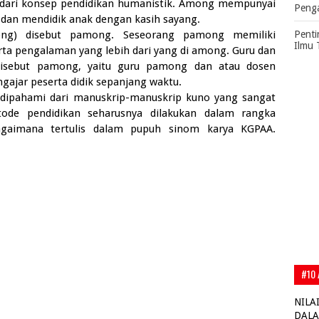
dari konsep pendidikan humanistik. Among mempunyai
Peng
an mendidik anak dengan kasih sayang.
g) disebut pamong. Seseorang pamong memiliki
Penti
Ilmu 
rta pengalaman yang lebih dari yang di among. Guru dan
isebut pamong, yaitu guru pamong dan atau dosen
ajar peserta didik sepanjang waktu.
 dipahami dari manuskrip-manuskrip kuno yang sangat
de pendidikan seharusnya dilakukan dalam rangka
gaimana tertulis dalam pupuh sinom karya KGPAA.
#10 
NILA
DALA