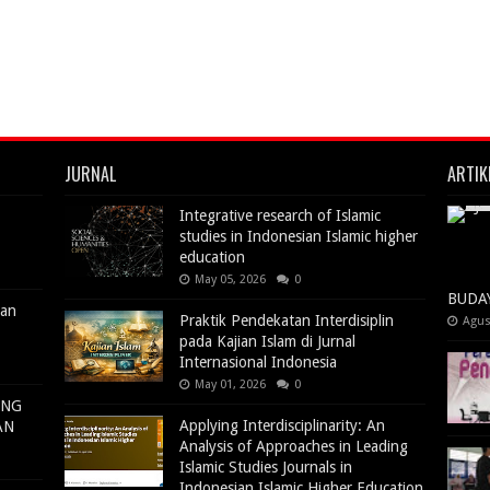
JURNAL
ARTIK
Integrative research of Islamic
studies in Indonesian Islamic higher
education
May 05, 2026
0
BUDA
uan
Praktik Pendekatan Interdisiplin
Agus
pada Kajian Islam di Jurnal
Internasional Indonesia
May 01, 2026
0
ANG
Applying Interdisciplinarity: An
AN
Analysis of Approaches in Leading
Islamic Studies Journals in
Indonesian Islamic Higher Education