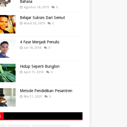
Bahasa
Agustus 18, 2019
0
Belajar Sukses Dari Semut
Maret 05, 2019
0
4 Fase Menjadi Penulis
Juli 18, 2018
0
Hidup Seperti Bunglon
April 15, 2018
0
Metode Pendidikan Pesantren
Mei 21, 2020
0
S