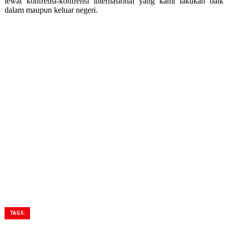
lewat konfrensi-konfrensi internasional yang kami lakukan baik
dalam maupun keluar negeri.
TAGS: