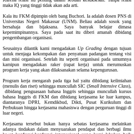
maka IQ yang tinggi tidak akan ada arti.
Kala itu FKM dipimpin oleh bang Buchori. Ia adalah dosen PNS di
Universitas Negeri Makassar (UNM). Beliau adalah sosok yang
bersahaja dan bijaksana. Saya banyak belajar dimasa
kepemimpinannya. Saya pada saat itu diberi amanah dibidang
pengembangan organisasi.
Seusainya dilantik kami mengadakan
Up Grading
dengan tujuan
untuk menjaga kekompakan dan penyatuan padangan tentang visi
dan misi organisasi. Setelah itu seperti organisasi pada umumnya
kamipun mengadakan raker (rapat kerja) untuk merumuskan
program kerja yang akan dilaksanakan selama kepengurusan.
Program kerja mengarah pada tiga hal yaitu dibidang keilmiahan
(menulis dan riset) sehingga muncullah SIC (
Small Intensive Class
),
dibidang penguasaan bahasa Inggris sehingga muncullah kursus
bahasa Inggris di FKM dan dibidang kerjasama ke luar kampus,
diantaranya DPRI, Kemdikbud, Dikti, Pusat Kurikulum dan
Perbukuan hingga kerjasama mahasiswa dengan perguruan tinggi di
luar negeri.
Kerjasama tersebut bukan hanya sebatas kerjasama melainkan
adanya tindakan dalam menyuarakan pendapat dan berbagi ilmu