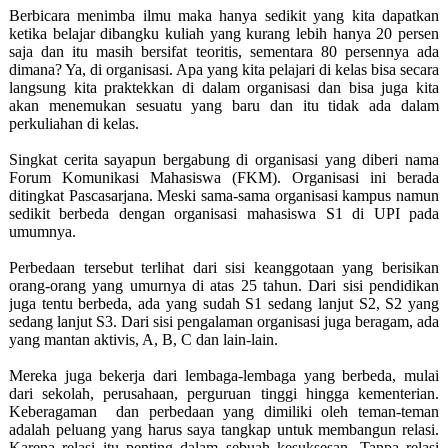
Berbicara menimba ilmu maka hanya sedikit yang kita dapatkan
ketika belajar dibangku kuliah yang kurang lebih hanya 20 persen
saja dan itu masih bersifat teoritis, sementara 80 persennya ada
dimana? Ya, di organisasi. Apa yang kita pelajari di kelas bisa secara
langsung kita praktekkan di dalam organisasi dan bisa juga kita
akan menemukan sesuatu yang baru dan itu tidak ada dalam
perkuliahan di kelas.
Singkat cerita sayapun bergabung di organisasi yang diberi nama
Forum Komunikasi Mahasiswa (FKM). Organisasi ini berada
ditingkat Pascasarjana. Meski sama-sama organisasi kampus namun
sedikit berbeda dengan organisasi mahasiswa S1 di UPI pada
umumnya.
Perbedaan tersebut terlihat dari sisi keanggotaan yang berisikan
orang-orang yang umurnya di atas 25 tahun. Dari sisi pendidikan
juga tentu berbeda, ada yang sudah S1 sedang lanjut S2, S2 yang
sedang lanjut S3. Dari sisi pengalaman organisasi juga beragam, ada
yang mantan aktivis, A, B, C dan lain-lain.
Mereka juga bekerja dari lembaga-lembaga yang berbeda, mulai
dari sekolah, perusahaan, perguruan tinggi hingga kementerian.
Keberagaman dan perbedaan yang dimiliki oleh teman-teman
adalah peluang yang harus saya tangkap untuk membangun relasi.
Karena relasi itu penting dalam sebuah kesuksesan. Tanpa relasi