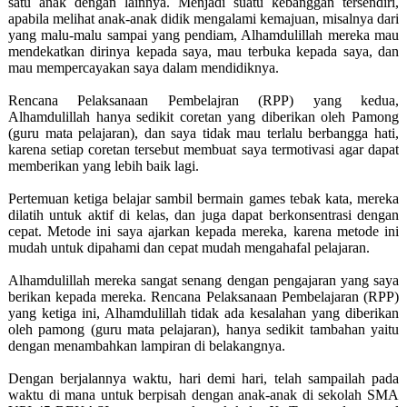
satu anak dengan lainnya. Menjadi suatu kebanggan tersendiri,
apabila melihat anak-anak didik mengalami kemajuan, misalnya dari
yang malu-malu sampai yang pendiam, Alhamdulillah mereka mau
mendekatkan dirinya kepada saya, mau terbuka kepada saya, dan
mau mempercayakan saya dalam mendidiknya.
Rencana Pelaksanaan Pembelajran (RPP) yang kedua,
Alhamdulillah hanya sedikit coretan yang diberikan oleh Pamong
(guru mata pelajaran), dan saya tidak mau terlalu berbangga hati,
karena setiap coretan tersebut membuat saya termotivasi agar dapat
memberikan yang lebih baik lagi.
Pertemuan ketiga belajar sambil bermain games tebak kata, mereka
dilatih untuk aktif di kelas, dan juga dapat berkonsentrasi dengan
cepat. Metode ini saya ajarkan kepada mereka, karena metode ini
mudah untuk dipahami dan cepat mudah mengahafal pelajaran.
Alhamdulillah mereka sangat senang dengan pengajaran yang saya
berikan kepada mereka.
Rencana Pelaksanaan Pembelajaran (RPP)
yang ketiga ini, Alhamdulillah tidak ada kesalahan yang diberikan
oleh pamong (guru mata pelajaran), hanya sedikit tambahan yaitu
dengan menambahkan lampiran di belakangnya.
Dengan berjalannya waktu, hari demi hari, telah sampailah pada
waktu di mana untuk berpisah dengan anak-anak di sekolah SMA