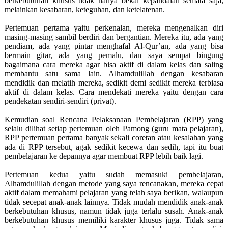
berkebutuhan khusus tidak hanya bekal kepandaian semata saja,
melainkan kesabaran, keteguhan, dan ketelatenan.
Pertemuan pertama yaitu perkenalan, mereka mengenalkan diri
masing-masing sambil berdiri dan bergantian. Mereka itu, ada yang
pendiam, ada yang pintar menghafal Al-Qur’an, ada yang bisa
bermain gitar, ada yang pemalu, dan saya sempat bingung
bagaimana cara mereka agar bisa aktif di dalam kelas dan saling
membantu satu sama lain. Alhamdulillah dengan kesabaran
mendidik dan melatih mereka, sedikit demi sedikit mereka terbiasa
aktif di dalam kelas. Cara mendekati mereka yaitu dengan cara
pendekatan sendiri-sendiri (privat).
Kemudian soal Rencana Pelaksanaan Pembelajaran (RPP) yang
selalu dilihat setiap pertemuan oleh Pamong (guru mata pelajaran),
RPP pertemuan pertama banyak sekali coretan atau kesalahan yang
ada di RPP tersebut, agak sedikit kecewa dan sedih, tapi itu buat
pembelajaran ke depannya agar membuat RPP lebih baik lagi.
Pertemuan kedua yaitu sudah memasuki pembelajaran,
Alhamdulillah dengan metode yang saya rencanakan, mereka cepat
aktif dalam memahami pelajaran yang telah saya berikan, walaupun
tidak secepat anak-anak lainnya. Tidak mudah mendidik anak-anak
berkebutuhan khusus, namun tidak juga terlalu susah. Anak-anak
berkebutuhan khusus memiliki karakter khusus juga. Tidak sama