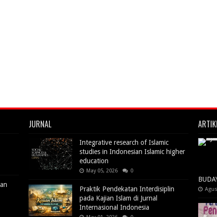
JURNAL
ARTIK
Integrative research of Islamic
studies in Indonesian Islamic higher
education
May 05, 2026
0
BUDA
uan
Praktik Pendekatan Interdisiplin
Agus
pada Kajian Islam di Jurnal
Internasional Indonesia