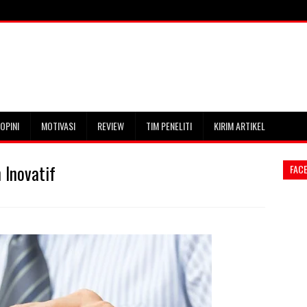
OPINI
MOTIVASI
REVIEW
TIM PENELITI
KIRIM ARTIKEL
 Inovatif
FAC