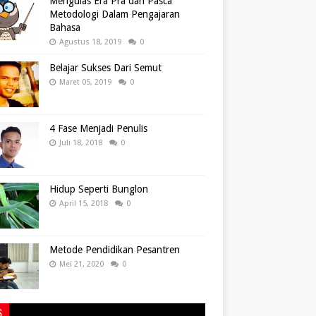
Mengulas Era Pra dan Pasca
Metodologi Dalam Pengajaran
Bahasa
Agustus 18, 2019
0
Belajar Sukses Dari Semut
Maret 05, 2019
0
4 Fase Menjadi Penulis
Juli 18, 2018
0
Hidup Seperti Bunglon
April 15, 2018
0
Metode Pendidikan Pesantren
Mei 21, 2020
0
S