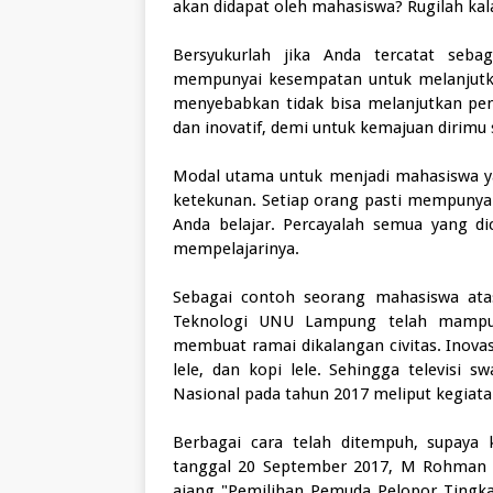
akan didapat oleh mahasiswa? Rugilah kal
Bersyukurlah jika Anda tercatat seb
mempunyai kesempatan untuk melanjutkan
menyebabkan tidak bisa melanjutkan pend
dan inovatif, demi untuk kemajuan dirimu
Modal utama untuk menjadi mahasiswa yang
ketekunan. Setiap orang pasti mempunyai
Anda belajar. Percayalah semua yang di
mempelajarinya.
Sebagai contoh seorang mahasiswa at
Teknologi UNU Lampung telah mampu
membuat ramai dikalangan civitas. Inovas
lele, dan kopi lele. Sehingga televisi 
Nasional pada tahun 2017 meliput kegiat
Berbagai cara telah ditempuh, supaya 
tanggal 20 September 2017, M Rohman b
ajang "Pemilihan Pemuda Pelopor Tingka