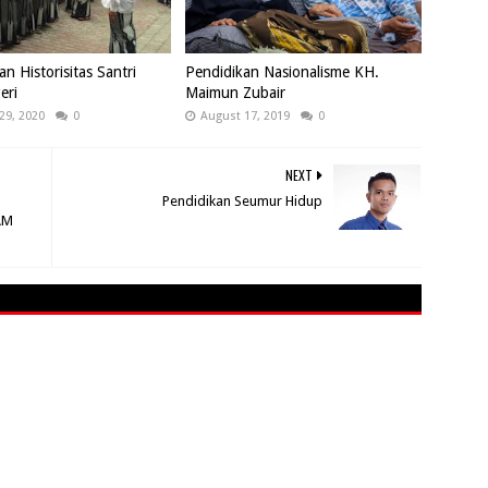
an Historisitas Santri
Pendidikan Nasionalisme KH.
eri
Maimun Zubair
29, 2020
0
August 17, 2019
0
NEXT
Pendidikan Seumur Hidup
AM