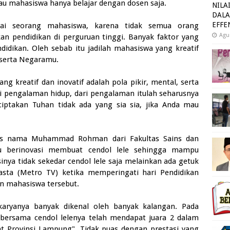
au mahasiswa hanya belajar dengan dosen saja.
NILA
DALA
EFFE
agai seorang mahasiswa, karena tidak semua orang
Agu
 pendidikan di perguruan tinggi. Banyak faktor yang
idikan. Oleh sebab itu jadilah mahasiswa yang kreatif
 serta Negaramu.
 kreatif dan inovatif adalah pola pikir, mental, serta
 pengalaman hidup, dari pengalaman itulah seharusnya
ciptakan Tuhan tidak ada yang sia sia, jika Anda mau
as nama Muhammad Rohman dari Fakultas Sains dan
 berinovasi membuat cendol lele sehingga mampu
inya tidak sekedar cendol lele saja melainkan ada getuk
swasta (Metro TV) ketika memperingati hari Pendidikan
an mahasiswa tersebut.
karyanya banyak dikenal oleh banyak kalangan. Pada
ersama cendol lelenya telah mendapat juara 2 dalam
t Provinsi Lampung". Tidak puas dengan prestasi yang