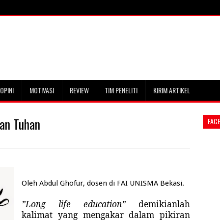
OPINI
MOTIVASI
REVIEW
TIM PENELITI
KIRIM ARTIKEL
kan Tuhan
FAC
Oleh Abdul Ghofur, dosen di FAI UNISMA Bekasi.
”Long life education”
demikianlah
kalimat yang mengakar dalam pikiran