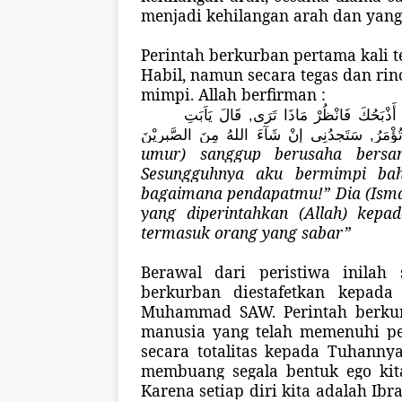
menjadi kehilangan arah dan yang 
Perintah berkurban pertama kali 
Habil, namun secara tegas dan rin
mimpi. Allah berfirman :
ى أَذْبَحُكَ فَانْظُرْ مَاذَا تَرَى, قَالَ يَاَبَتِ
ُؤْمَرُ, سَتَجِدُنِى إِنْ شَآءَ اللهُ مِنَ الصَّبِرِيْنَ
umur) sanggup berusaha bersam
Sesungguhnya aku bermimpi ba
bagaimana pendapatmu!” Dia (Isma
yang diperintahkan (Allah) kep
termasuk orang yang sabar”
Berawal dari peristiwa inilah
berkurban diestafetkan kepada
Muhammad SAW. Perintah berkur
manusia yang telah memenuhi pe
secara totalitas kepada Tuhanny
membuang segala bentuk ego kit
Karena setiap diri kita adalah Ibr