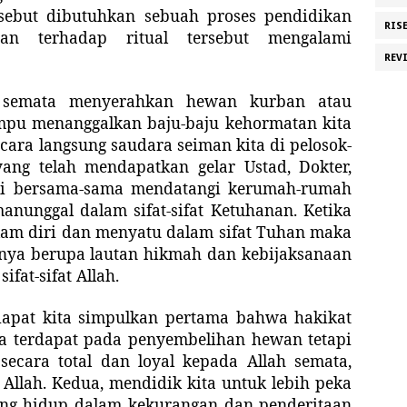
ebut dibutuhkan sebuah proses pendidikan
RIS
n terhadap ritual tersebut mengalami
REV
 semata menyerahkan hewan kurban atau
mpu menanggalkan baju-baju kehormatan kita
ara langsung saudara seiman kita di pelosok-
yang telah mendapatkan gelar Ustad, Dokter,
li bersama-sama mendatangi kerumah-rumah
anunggal dalam sifat-sifat Ketuhanan. Ketika
 dalam diri dan menyatu dalam sifat Tuhan maka
inya berupa lautan hikmah dan kebijaksanaan
ifat-sifat Allah.
 dapat kita simpulkan pertama bahwa hakikat
a terdapat pada penyembelihan hewan tetapi
ecara total dan loyal kepada Allah semata,
 Allah. Kedua, mendidik kita untuk lebih peka
ang hidup dalam kekurangan dan penderitaan