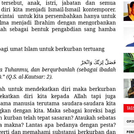
tersebut, anak, istri, jabatan dan semua
iri kita menjadi Ismail-Ismail kontemporer.
cintai
untuk kita persembahkan hanya untuk
elma menjadi Ibrahim dengan mengorbankan
Allah sebagai bentuk pengabdian sang hamba
bagi umat Islam untuk berkurban tertuang
فَصَلِّ لِرَبِّكَ وَانْحَرْ
a Tuhanmu, dan berqurbanlah (sebagai ibadah
” (Q.S. al-Kautsar: 2)
.
lah untuk mendekatkan diri maka berkurban
katkan diri kita kepada Allah tapi juga
sama manusia terutama saudara-saudara kita
TAG
kan dengan kita. Maka sebagai koreksi bagi
 kurban telah tepat sasaran? Ataukah sebatas
OPI
 makna? Lantas apa bedanya dengan pesta?
ngerti dan memahami substansi berkurban dan
PEN