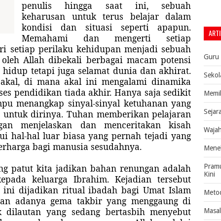
penulis hingga saat ini, sebuah
keharusan untuk terus belajar dalam
kondisi dan situasi seperti apapun.
ARTI
Memahami dan mengerti setiap
ri setiap perilaku kehidupan menjadi sebuah
Guru
 oleh Allah dibekali berbagai macam potensi
hidup tetapi juga selamat dunia dan akhirat.
Sekol
 akal, di mana akal ini mengalami dinamika
s pendidikan tiada akhir. Hanya saja sedikit
Memik
mpu menangkap sinyal-sinyal ketuhanan yang
Sejar
a untuk dirinya. Tuhan memberikan pelajaran
gan menjelaskan dan menceritakan kisah
Wajah
i hal-hal luar biasa yang pernah tejadi yang
erharga bagi manusia sesudahnya.
Menel
ang patut kita jadikan bahan renungan adalah
Pramu
Kini
kepada keluarga Ibrahim. Kejadian tersebut
 ini dijadikan ritual ibadah bagi Umat Islam
Metod
engan adanya gema takbir yang menggaung di
k dilautan yang sedang bertasbih menyebut
Masal