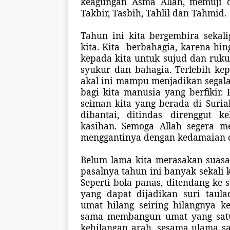
keagungan Asma Allah, memuji 
Takbir, Tasbih, Tahlil dan Tahmid.
Tahun ini kita bergembira sekali
kita. Kita
berbahagia, karena hin
kepada kita untuk sujud dan ru
syukur dan bahagia. Terlebih k
akal ini mampu menjadikan segala
bagi kita manusia yang berfikir.
seiman kita yang berada di Suria
dibantai, ditindas direnggut 
kasihan. Semoga Allah segera m
menggantinya dengan kedamaian d
Belum lama kita merasakan suasan
pasalnya tahun ini banyak sekali 
Seperti bola panas, ditendang ke 
yang dapat dijadikan suri taul
umat hilang seiring hilangnya 
sama membangun umat yang satu.
kehilangan arah, sesama ulama s