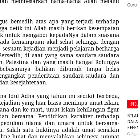
dan membesarkan nama-nama Allah melalui
Guru 
gus bersedih atas apa yang terjadi terhadap
gga detik ini Allah masih berikan kesempatan
kuk untuk mengabdi kepadaNya dalam suasana
epada kemampuan akal sehat sehingga dengan
 sesuatu kejadian menjadi pelajaran berharga
 Bersedih, di saat yang sama saudara-saudara
h, Palestina dan yang masih hangat Rohingya
kebebasannya bahkan dibunuh tanpa belas
engangkat penderitaan saudara-saudara dan
an kesejahteraan.
a Idul Adha yang tahun ini sedikit berbeda,
kejadian yang luar
biasa menimpa umat Islam.
#10 
sana dan ke mari, umat Islam kehilangan figur
adan bersama. Pendidikan karakter terhadap
NILA
kepedulian ulama dan umara untuk bersama-
DALA
EFFE
 Salah satu buktinya adalah umat semakin
Agu
aling hujat dan menyalahkan sehingga ummat