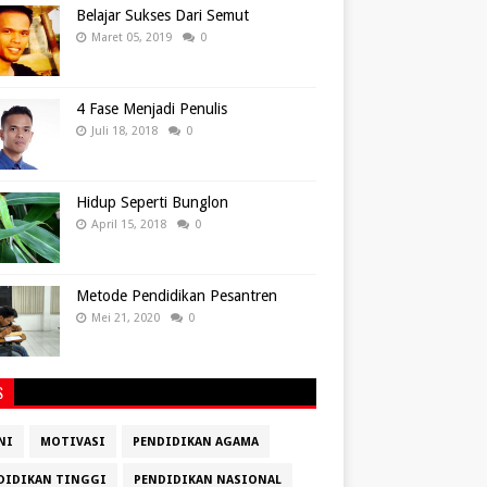
Belajar Sukses Dari Semut
Maret 05, 2019
0
4 Fase Menjadi Penulis
Juli 18, 2018
0
Hidup Seperti Bunglon
April 15, 2018
0
Metode Pendidikan Pesantren
Mei 21, 2020
0
S
NI
MOTIVASI
PENDIDIKAN AGAMA
DIDIKAN TINGGI
PENDIDIKAN NASIONAL