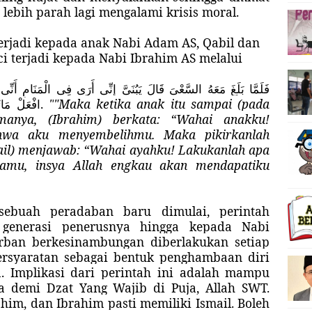
lebih parah lagi mengalami krisis moral.
terjadi kepada anak Nabi Adam AS, Qabil dan
ci terjadi kepada Nabi Ibrahim AS melalui
فَلَمَّا بَلَغَ مَعَهُ السَّعْىَ قَالَ يَبُنَىَّ إِنِّى أَرَى فِى الْمَنَامِ أَنِّ
.
"
"Maka ketika anak itu sampai (pada
افْعَلْ مَات
anya, (Ibrahim) berkata: “Wahai anakku!
hwa aku menyembelihmu. Maka pikirkanlah
il) menjawab: “Wahai ayahku! Lakukanlah apa
adamu, insya Allah engkau akan mendapatiku
 sebuah peradaban baru dimulai, perintah
 generasi penerusnya hingga kepada Nabi
ban berkesinambungan diberlakukan setiap
rsyaratan sebagai bentuk penghambaan diri
a. Implikasi dari perintah ini adalah mampu
a demi Dzat Yang Wajib di Puja, Allah SWT.
ahim, dan Ibrahim pasti memiliki Ismail. Boleh