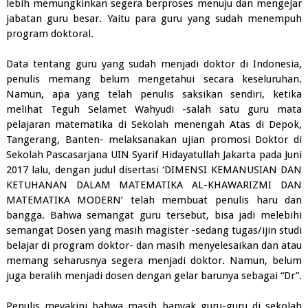
lebih memungkinkan segera berproses menuju dan mengejar
jabatan guru besar. Yaitu para guru yang sudah menempuh
program doktoral.
Data tentang guru yang sudah menjadi doktor di Indonesia,
penulis memang belum mengetahui secara keseluruhan.
Namun, apa yang telah penulis saksikan sendiri, ketika
melihat Teguh Selamet Wahyudi -salah satu guru mata
pelajaran matematika di Sekolah menengah Atas di Depok,
Tangerang, Banten- melaksanakan ujian promosi Doktor di
Sekolah Pascasarjana UIN Syarif Hidayatullah Jakarta pada Juni
2017 lalu, dengan judul disertasi ‘DIMENSI KEMANUSIAN DAN
KETUHANAN DALAM MATEMATIKA AL-KHAWARIZMI DAN
MATEMATIKA MODERN’ telah membuat penulis haru dan
bangga. Bahwa semangat guru tersebut, bisa jadi melebihi
semangat Dosen yang masih magister -sedang tugas/ijin studi
belajar di program doktor- dan masih menyelesaikan dan atau
memang seharusnya segera menjadi doktor. Namun, belum
juga beralih menjadi dosen dengan gelar barunya sebagai “Dr”.
Penulis meyakini bahwa masih banyak guru-guru di sekolah